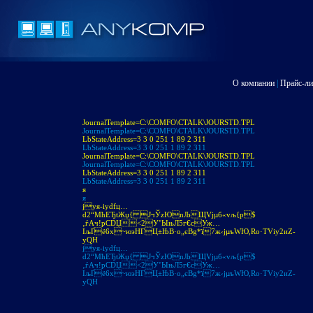
О компании
|
Прайс-ли
JournalTemplate=C:\COMFO\CTALK\JOURSTD.TPL
JournalTemplate=C:\COMFO\CTALK\JOURSTD.TPL
LbStateAddress=3 3 0 251 1 89 2 311
LbStateAddress=3 3 0 251 1 89 2 311
JournalTemplate=C:\COMFO\CTALK\JOURSTD.TPL
JournalTemplate=C:\COMFO\CTALK\JOURSTD.TPL
LbStateAddress=3 3 0 251 1 89 2 311
LbStateAddress=3 3 0 251 1 89 2 311
я
я
jуя-іуdfц…
d2“МћЕЂtЖџ{ JчЎzЮnЉЩVjµб«vљ{p$
‚ѓAч!pСDЏ<2У’ЫњЛ5г€cУж…
IљҐё6х~юэНГЦ±ЊB·o„єBg*ї7ж‹jµъWЮ,Ro·ТVіу2иZ­
уQH
jуя-іуdfц…
d2“МћЕЂtЖџ{ JчЎzЮnЉЩVjµб«vљ{p$
‚ѓAч!pСDЏ<2У’ЫњЛ5г€cУж…
IљҐё6х~юэНГЦ±ЊB·o„єBg*ї7ж‹jµъWЮ,Ro·ТVіу2иZ­
уQH